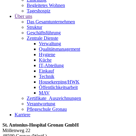
Begleitetes Wohnen
Tageshospiz
Über uns
Das Gesamtunternehmen
Struktur
Geschäftsführung
Zentrale Dienste
Verwaltung
Qualitätsmanagement
Hygiene
Küche
IT-Abteilung
Einkauf
Technik
Housekeeping/HWK
Öffentlichkeitsarbeit
MAV
Zertifikate_Auszeichnungen
Verantwortung
Pflegeschule Gronau
Karriere
St. Antonius-Hospital Gronau GmbH
Möllenweg 22
48599 Gronau (Westf.)